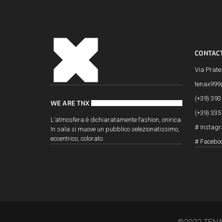
CONTAC
Via Prate
tenax999
(+39) 39
WE ARE TNX
(+39) 33
L’atmosfera è dichiaratamente fashion, onirica.
#
Instag
In sala si muove un pubblico selezionatissimo,
eccentrico, colorato.
#
Facebo