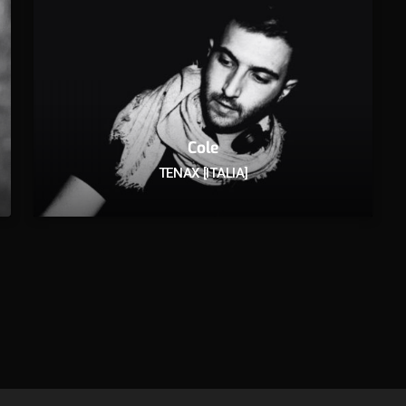
Cole
TENAX [ITALIA]