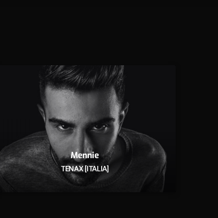
Mennie
TENAX [ITALIA]