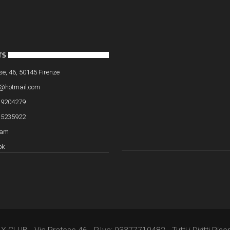
TS
se, 46, 50145 Firenze
@hotmail.com
3 9204279
5 5235922
ram
ok