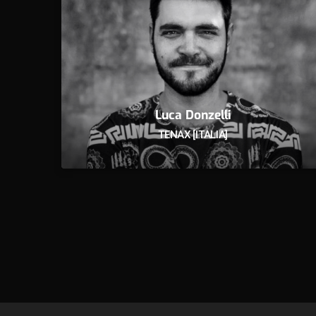
Luca Donzelli
TENAX [ITALIA]