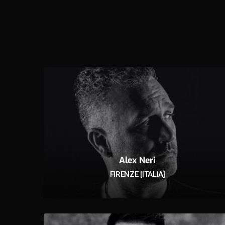
Alex Neri
FIRENZE [ITALIA]